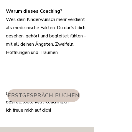
Warum dieses Coaching?
Weil dein Kinderwunsch mehr verdient
als medizinische Fakten. Du darfst dich
gesehen, gehört und begleitet fühlen –
mit all deinen Ängsten, Zweifeln,
Hoffnungen und Träumen.
Oder schreibe mir direkt an:
ERSTGESPRÄCH BUCHEN
desiree.tobler@dt-coaching.ch
Ich freue mich auf dich!