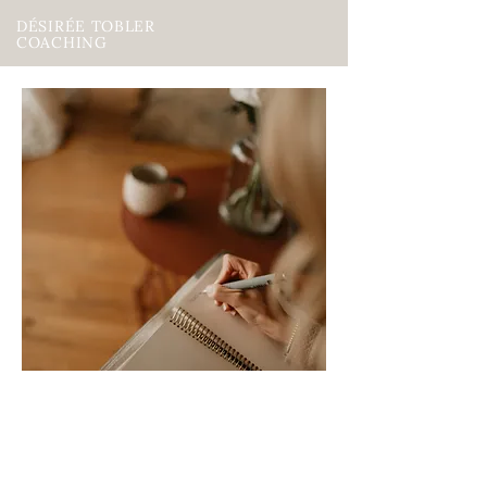
DÉSIRÉE TOBLER
COACHING
Coaching für Frauen im
Kinderwunsch
Möchtest du das Vertrauen in