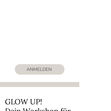
Du möchtest im Führungsalltag
gelassener, klarer und
fokussierter auftreten?
Dann ist GLOW UP! genau dein
Workshop. Gewinne neue
Perspektiven, erhalte
wirkungsvolle Tools für dein
Selbstmanagement und stärke
deine Resilienz.
ANMELDEN
GLOW UP!