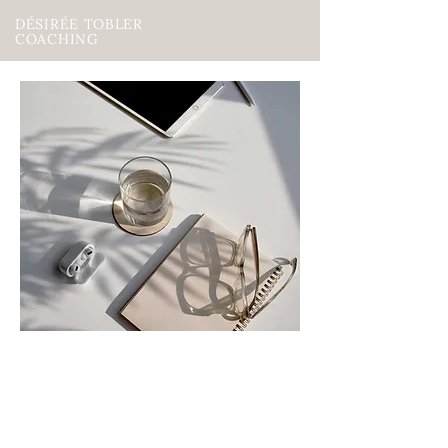
DÉSIRÉE TOBLER
COACHING
GLOW UP!
Selbstmanagement &
Resilienz